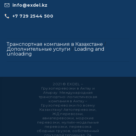
info@exdel.kz
+7 729 2544 500
Транспортная компания в Казахстане
/
Дополнительные услуги
/
Loading and
unloading
2021 © EXDEL –
Грузоперевозки в Актау и
Атырау: Международная
транспортно-логистическая
компания в Актау –
Грузоперевозки по всему
Казахстану! Автоперевозки,
ЖД перевозки,
авиаперевозки, морские
перевозки, мульти-модальные
перевозки, перевозка
сборных грузов, собственный
грузовой терминал, 24