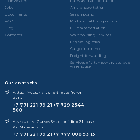
To investors
Railway transportation
Jobs
Air transportation
Documents
Sea shipping
FAQ
Multimodal transportation
Blog
LTL transportation
Contacts
Warehousing Services
Project logistics
Cargo insurance
Freight forwarding
Services of a temporary storage
warehouse
Our contacts
Aktau, industrial zone 4, base Rekon-
Aktau
+7 771 221 79 21
+7 729 2544
500
Atyrau city: GuryevSnab, building 31, base
KazStroyService
+7 771 221 79 21
+7 777 088 53 13