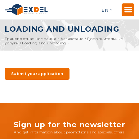
EN
LOADING AND UNLOADING
Транспортная компания в Казахстане
/
Дополнительные
услуги
/
Loading and unloading
Submit your application
Sign up for the newsletter
And get information about promotions and specials. offers