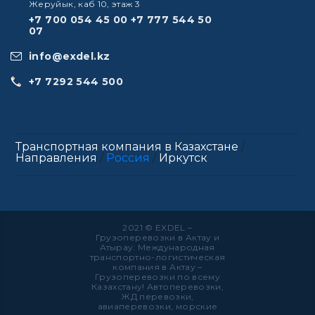
Жеруйык, каб 10, этаж 3
+7 700 054 45 00
+7 777 544 50
07
info@exdel.kz
+7 7292 544 500
Транспортная компания в Казахстане
/
Направления
/
Россия
/
Иркутск
2021 © EXDEL –
Грузоперевозки в Актау и
Атырау: Международная
транспортно-логистическая
компания в Актау –
Грузоперевозки по всему
Казахстану! Автоперевозки,
ЖД перевозки,
авиаперевозки, морские