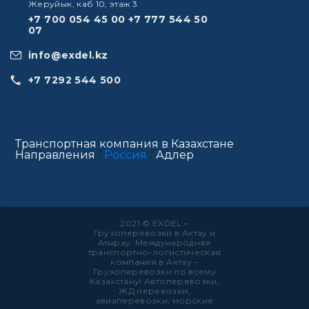
Жеруйык, каб 10, этаж 3
+7 700 054 45 00
+7 777 544 50
07
info@exdel.kz
+7 7292 544 500
Транспортная компания в Казахстане
/
Направления
/
Россия
/
Адлер
2021 © EXDEL –
Грузоперевозки в Актау и
Атырау: Международная
транспортно-логистическая
компания в Актау –
Грузоперевозки по всему
Казахстану! Автоперевозки,
ЖД перевозки,
авиаперевозки, морские